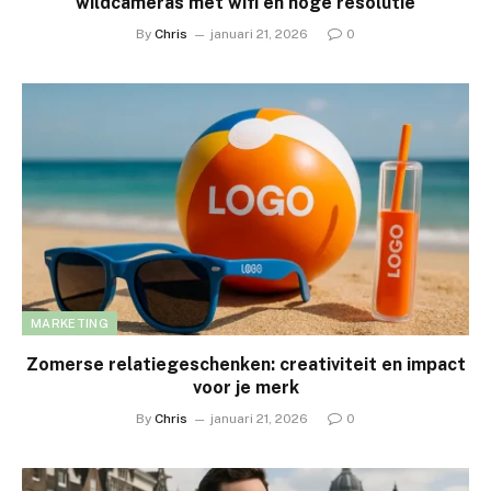
wildcameras met wifi en hoge resolutie
By
Chris
januari 21, 2026
0
MARKETING
Zomerse relatiegeschenken: creativiteit en impact
voor je merk
By
Chris
januari 21, 2026
0